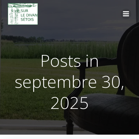
Aller
au
contenu
Posts in
septembre 30,
2025