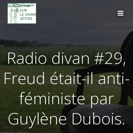
Aller
au
contenu
Radio divan #29,
Freud était-il anti-
féministe par
Guylène Dubois.