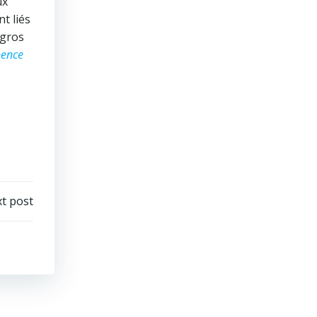
ux
t liés
 gros
ence
t post