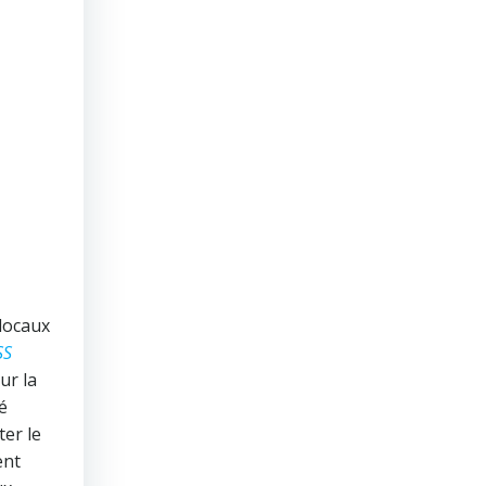
 locaux
SS
ur la
é
ter le
ent