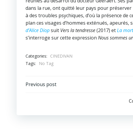
réunies au désarroi du docteur Geeraert. Ses pa
dans la rue, ont quitté leur pays pour préserver 
à des troubles psychiques, d’où la présence de ce
plan ces visages d’hommes exténués, apeurés, so
d’Alice Diop
suit
Vers la tendresse
(2017) et
La mor
s’interroge sur cette expression
Nous sommes un
Categories:
CINEDIVAN
Tags:
No Tag
Post
Previous post
navigation
C