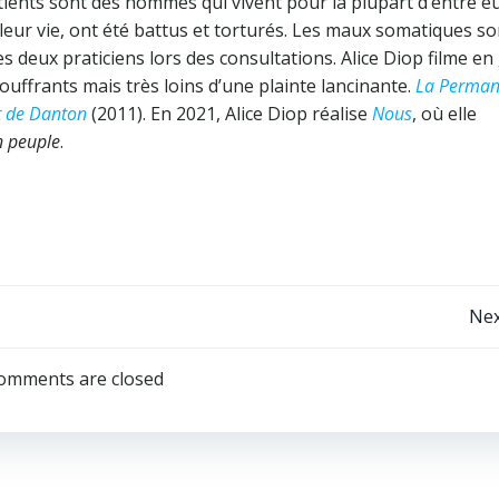
tients sont des hommes qui vivent pour la plupart d’entre e
leur vie, ont été battus et torturés. Les maux somatiques son
s deux praticiens lors des consultations. Alice Diop filme en
uffrants mais très loins d’une plainte lancinante.
La Perman
t de Danton
(2011). En 2021, Alice Diop réalise
Nous
, où elle
 peuple
.
Post
Nex
navigation
omments are closed